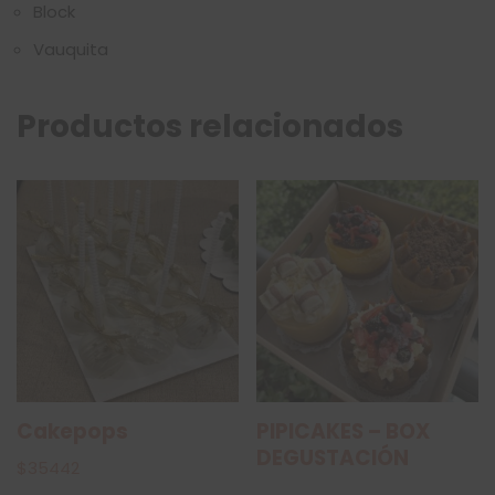
Block
Vauquita
Productos relacionados
Cakepops
PIPICAKES – BOX
DEGUSTACIÓN
$
35442