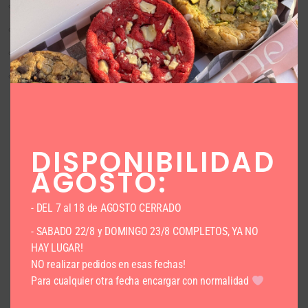
Lemon White (Limon y choco blanco)
Coqui Lemon (Limon, leche condensada y coquitas)
Cadbury (Inspirados en el chocolate cadbury)
Tiramisu
Fecha de entrega
*
Entregamos de lunes a viernes de 8 a 19hs.
Sábados de 8 a 15hs y Domingos de 8 a 12hs.
DISPONIBILIDAD
AGOSTO:
Franja horaria de entrega
*
- DEL 7 al 18 de AGOSTO CERRADO
- SABADO 22/8 y DOMINGO 23/8 COMPLETOS, YA NO
HAY LUGAR!
NO realizar pedidos en esas fechas!
Product Price $
49,826
x 1
$
49,826
Para cualquier otra fecha encargar con normalidad