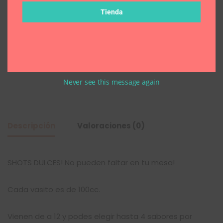
Total
$
49,826
Tienda
Añadir al carrito
Never see this message again
Descripción
Valoraciones (0)
SHOTS DULCES! No pueden faltar en tu mesa!
Cada vasito es de 100cc.
Vienen de a 12 y podes elegir hasta 4 sabores por