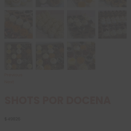
Previous
Next
SHOTS POR DOCENA
$
49826